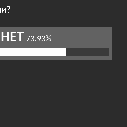
ии?
НЕТ
73.93%