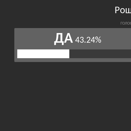
Рощ
ГОЛО
ДА
43.24%