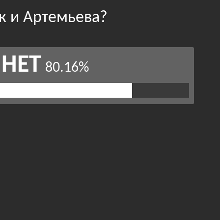
ак и Артемьева?
НЕТ
80.16%