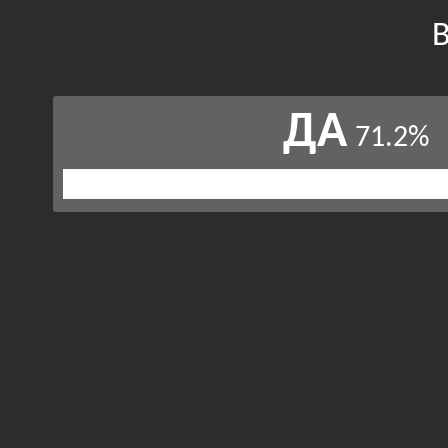
В
ДА
71.2%