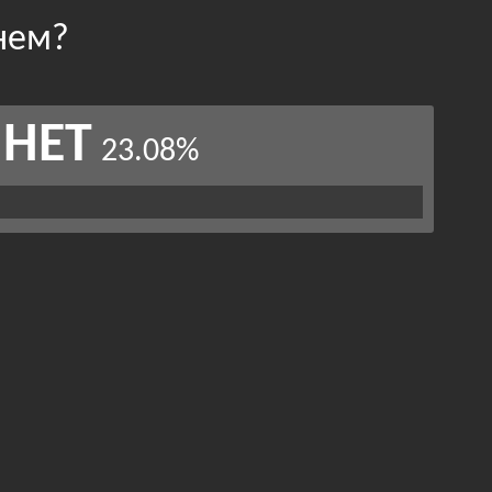
нем?
НЕТ
23.08%