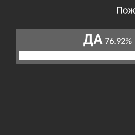
Пож
ДА
76.92%