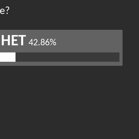
е?
НЕТ
42.86%